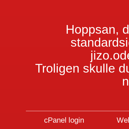
Hoppsan, du
standardsi
jizo.o
Troligen skulle d
n
cPanel login
Web